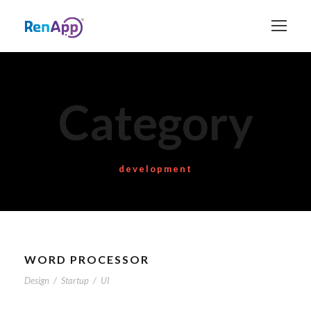
Category
development
WORD PROCESSOR
Design
/
Startup
/
UI